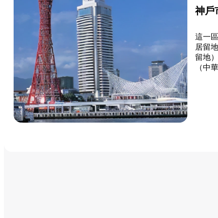
神戶
這一
居留
留地
（中
神戶