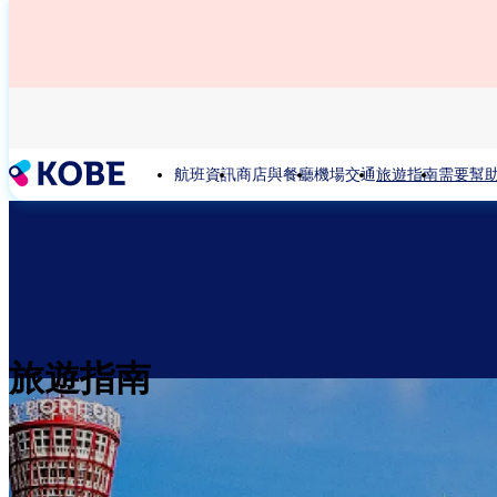
移
至
主
內
容
航班資訊
商店與餐廳
機場交通
旅遊指南
需要幫
旅遊指南