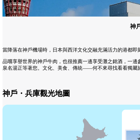
神
當降落在神戶機場時，日本與西洋文化交融充滿活力的港都即
品嚐享譽世界的神戶牛肉，也很推薦一邊享受灘之銘酒，一邊
泉名湯正等著您。文化、美食、傳統——何不來尋找看看獨屬
神戶・兵庫觀光地圖