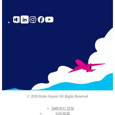
Social
Links
© 2026 Kobe Airport All Rights Reserved
정책
쿠키 정책
Footer
사이트맵