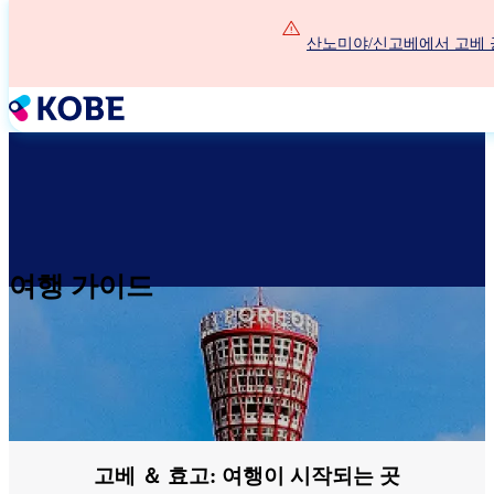
주
요
산노미야/신고베에서 고베 
콘
텐
츠
로
건
너
뛰
기
여행 가이드
고베 ＆ 효고: 여행이 시작되는 곳