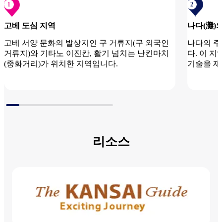
1
2
고베 도심 지역
나다(灘)
10
고베 서양 문화의 발상지인 구 거류지(구 외국인
나다의 주
거류지)와 기타노 이진칸, 활기 넘치는 난킨마치
다. 이 
(중화거리)가 위치한 지역입니다.
기술을 재
고베 도심 지역 에 대한 자세한 내용 보기
나다(灘)
기
리소스