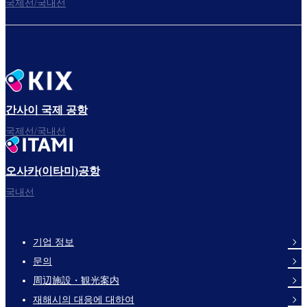
국제선/국내선
간사이 국제 공항
국제선/국내선
오사카(이타미)공항
국내선
기업 정보
Footer
문의
Links
周辺施設・観光案内
재해시의 대응에 대하여