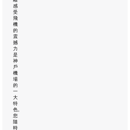
感
受
飛
機
的
震
撼
力
是
神
戶
機
場
的
一
大
特
色。
您
隨
時