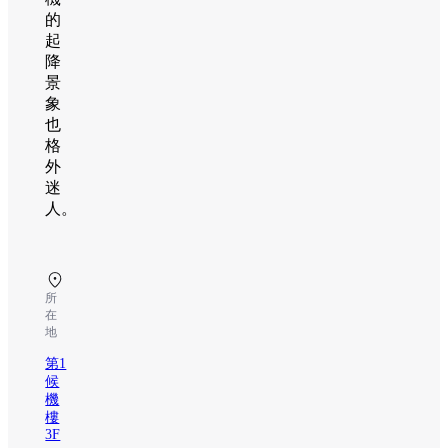
的
起
降
景
象
也
格
外
迷
人。
所
在
地
第1
候
機
樓
3F