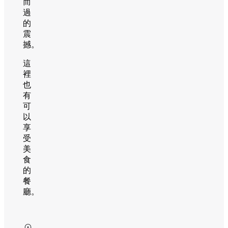
而
過
的
震
撼。
這
裡
也
有
可
以
享
受
美
食
的
餐
廳。