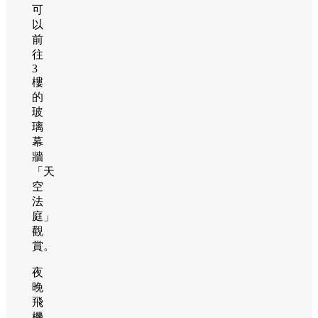
可
以
前
往
3
樓
的
玻
璃
幕
牆
「天
空
法
庭」
觀
賞。
夜
晚
飛
機