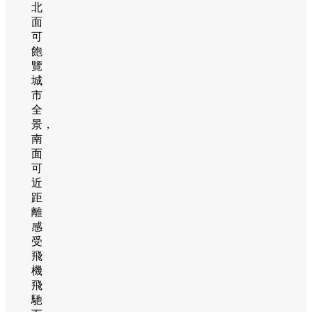
北
面
可
飽
覽
城
市
全
景，
南
面
可
近
距
離
感
受
飛
機
飛
馳