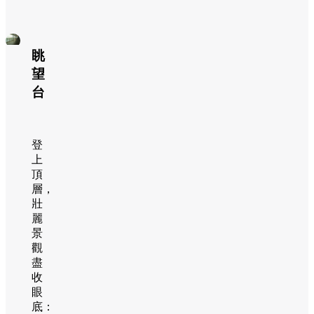
眺
望
台
登
上
頂
層，
壯
麗
景
觀
盡
收
眼
底：