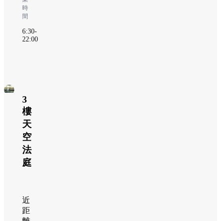
時
間
6:30-
22:00
3
樓
天
空
法
庭
近
距
離