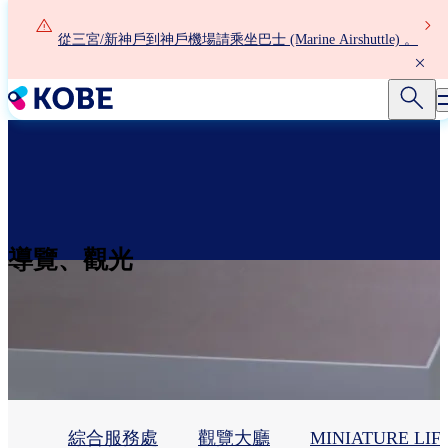
移
至
從三宮/新神戶到神戶機場請乘坐巴士 (Marine Airshuttle) 。
主
內
容
導覽、觀光
綜合服務處
觀覽大廳
MINIATURE LIF