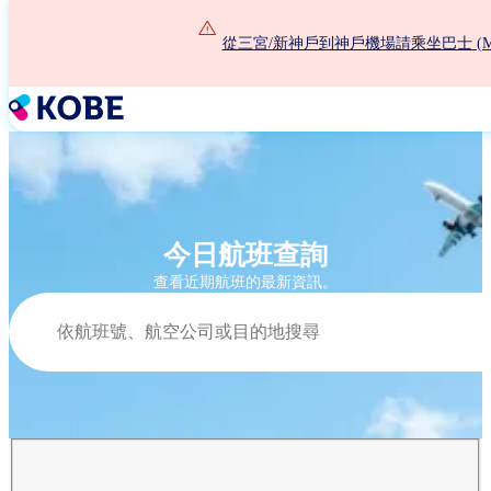
移
至
從三宮/新神戶到神戶機場請乘坐巴士 (Marine 
主
內
容
今日航班查詢
查看近期航班的最新資訊。
搜尋