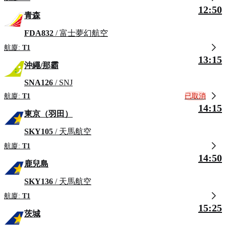
12:50
青森
FDA832
/ 富士夢幻航空
航廈:
T1
13:15
沖繩/那霸
SNA126
/ SNJ
已取消
航廈:
T1
14:15
東京（羽田）
SKY105
/ 天馬航空
航廈:
T1
14:50
鹿兒島
SKY136
/ 天馬航空
航廈:
T1
15:25
茨城