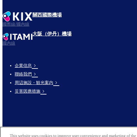
關西國際機場
國際線/國內線
大阪（伊丹）機場
國內線
企業信息
Footer
聯絡我們
Links
周辺施設・観光案内
災害因應措施
This website uses cookies to improve user convenience and marketing of the 