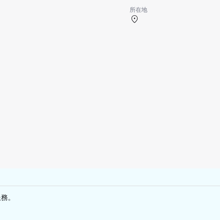
所在地
第2候機樓 1F 出發/到逹樓
服務。