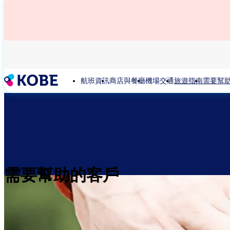
移
至
主
內
容
航班資訊
商店與餐廳
機場交通
旅遊指南
需要幫
需要幫助的客戶