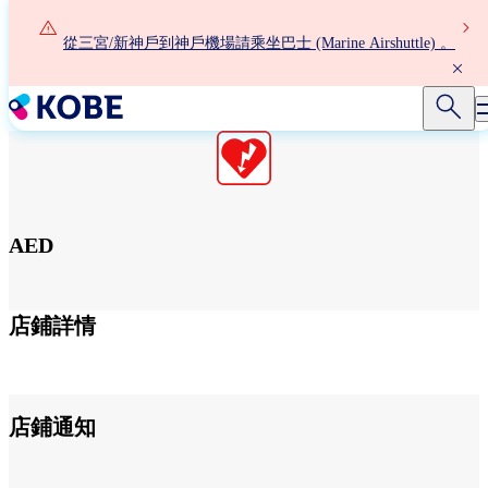
移
至
從三宮/新神戶到神戶機場請乘坐巴士 (Marine Airshuttle) 。
主
內
容
AED
第1候機樓 1F 到逹樓層
店鋪詳情
店鋪通知