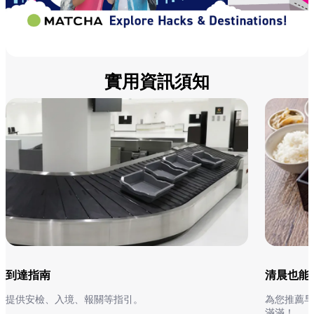
實用資訊須知
到達指南
清晨也能
提供安檢、入境、報關等指引。
為您推薦早
滿滿！