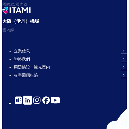
國際線/國內線
大阪（伊丹）機場
國內線
企業信息
Footer
聯絡我們
Links
周辺施設・観光案内
災害因應措施
Social
Links