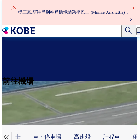
移
至
從三宮/新神戶到神戶機場請乘坐巴士 (Marine Airshuttle) 。
主
內
容
前往機場

巴士
車・停車場
高速船
計程車
租