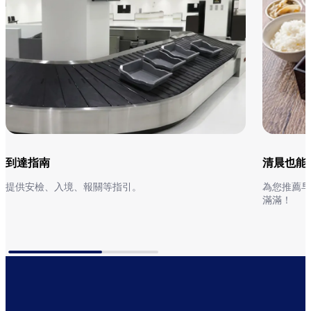
到達指南
清晨也能
提供安檢、入境、報關等指引。
為您推薦早
滿滿！
到達指南
前往早晨