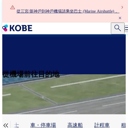
移
至
從三宮/新神戶到神戶機場請乘坐巴士 (Marine Airshuttle) 。
主
內
容
從機場前往目的地

巴士
車・停車場
高速船
計程車
租