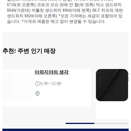
¥710(위 오른쪽) 크로크 므슈 판매 안 함(위 왼쪽) 믹스 샌드위치
¥840(가운데) 커틀릿 샌드위치 ¥860(아래 왼쪽) BLT 치즈와 계란
샌드위치 ¥820(아래 오른쪽) *모든 가격에는 세금이 포함되어 있
습니다. *가격과 제품은 예고 없이 변경될 수 있습니다.
추천! 주변 인기 매장
아와지야의 생각
고
L
6:30～21:00
제1터미널 빌딩 3F 보안
검색 전