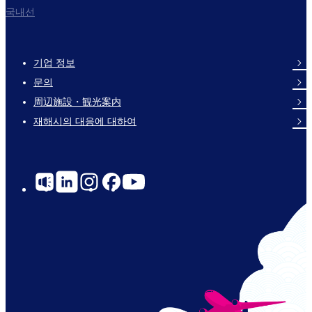
국내선
기업 정보
Footer
문의
Links
周辺施設・観光案内
재해시의 대응에 대하여
Social
Links