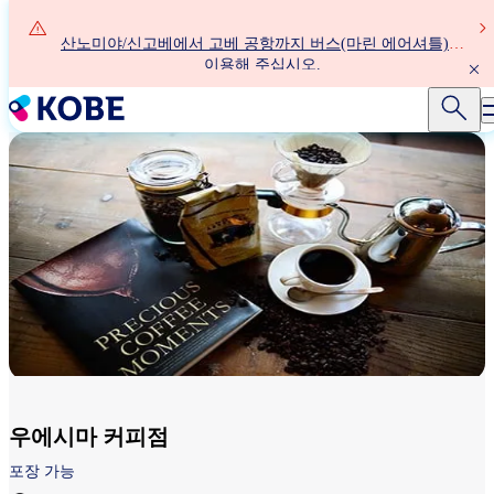
주
요
산노미야/신고베에서 고베 공항까지 버스(마린 에어셔틀)를
콘
이용해 주십시오.
텐
츠
로
건
너
뛰
기
우에시마 커피점
포장 가능