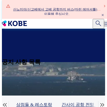
주
요
산노미야/신고베에서 고베 공항까지 버스(마린 에어셔틀)를
콘
이용해 주십시오.
텐
츠
로
건
너
뛰
기
공지 사항 목록


차장)
상점들 & 레스토랑
간사이 공항 전망 홀