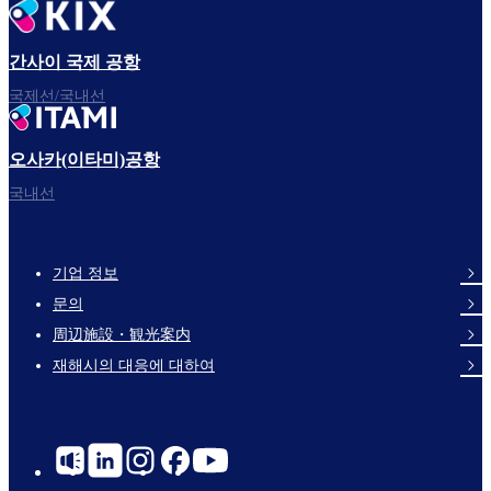
간사이 국제 공항
국제선/국내선
오사카(이타미)공항
국내선
기업 정보
Footer
문의
Links
周辺施設・観光案内
재해시의 대응에 대하여
Social
Links