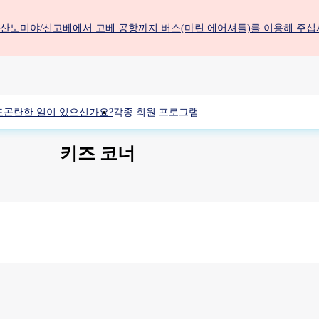
산노미야/신고베에서 고베 공항까지 버스(마린 에어셔틀)를 이용해 주십
드
곤란한 일이 있으신가요?
각종 회원 프로그램
키즈 코너
제2터미널 빌딩 1F 국제선 탑승 라운지 내부