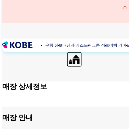
주
요
콘
텐
츠
로
건
운항 정보
매장과 레스토랑
교통 정보
여행 가이
너
뛰
기
매장 상세정보
매장 안내