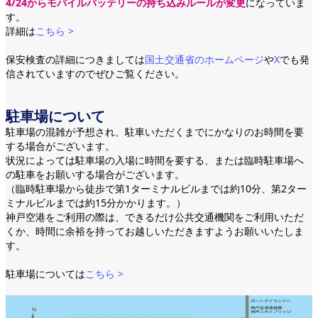
4/24からモバイルバッテリーの持ち込みルールが変更
になっていま
す。
詳細は
こちら >
保安検査の詳細につきましては
国土交通省のホームページ
や
X
でも発
信されていますのでぜひご覧ください。
駐車場について
駐車場の混雑が予想され、駐車いただくまでにかなりのお時間を要
する場合がございます。
状況によっては駐車場の入場に時間を要する、または臨時駐車場へ
の駐車をお願いする場合がございます。
（臨時駐車場から徒歩で第1ターミナルビルまでは約10分、第2ター
ミナルビルまでは約15分かかります。）
神戸空港をご利用の際は、できるだけ公共交通機関をご利用いただ
くか、時間に余裕を持ってお越しいただきますようお願いいたしま
す。
駐車場については
こちら >