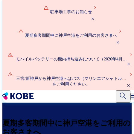
メ
イ
駐車場工事のお知らせ
ン
コ
ン
夏期多客期間中に神戸空港をご利用のお客さまへ
テ
ン
ツ
に
モバイルバッテリーの機内持ち込みについて（2026年4月24
移
日以降）
動
三宮/新神戸から神戸空港へはバス（マリンエアシャトル）
をご利用ください。
夏期多客期間中に神戸空港をご利用の
お客さまへ