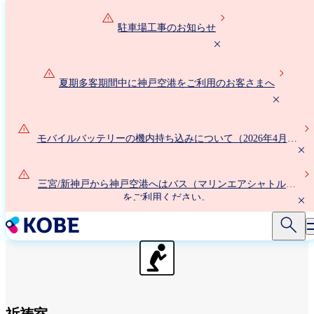
メ
イ
駐車場工事のお知らせ
ン
コ
ン
夏期多客期間中に神戸空港をご利用のお客さまへ
テ
ン
ツ
に
モバイルバッテリーの機内持ち込みについて（2026年4月24
移
日以降）
動
三宮/新神戸から神戸空港へはバス（マリンエアシャトル）
をご利用ください。