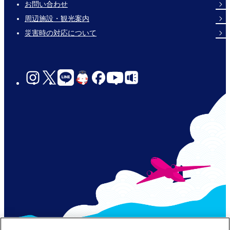
Footer
お問い合わせ
Links
周辺施設・観光案内
災害時の対応について
social-
links-
for-
jp-