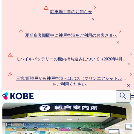
メ
イ
駐車場工事のお知らせ
ン
コ
ン
夏期多客期間中に神戸空港をご利用のお客さまへ
テ
ン
ツ
に
モバイルバッテリーの機内持ち込みについて（2026年4月24
移
日以降）
動
三宮/新神戸から神戸空港へはバス（マリンエアシャトル）
をご利用ください。