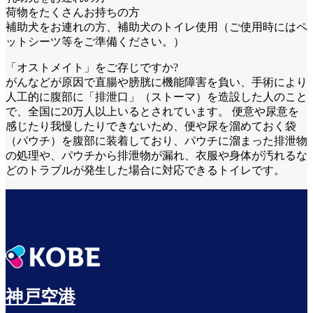
荷物をたくさんお持ちの方
補助犬をお連れの方、補助犬のトイレ使用（ご使用時にはペ
ットシーツ等をご準備ください。）
「オストメイト」をご存じですか?
がんなどが原因で直腸や膀胱に機能障害を負い、手術により
人工的に腹部に「排泄口」（ストーマ）を造設した人のこと
で、全国に20万人以上いるとされています。 便意や尿意を
感じたり我慢したりできないため、便や尿を溜めておく袋
（パウチ）を腹部に装着しており、パウチに溜まった排泄物
の処理や、パウチから排泄物が漏れ、衣服や身体が汚れるな
どのトラブルが発生した場合に対応できるトイレです。
神戸空港