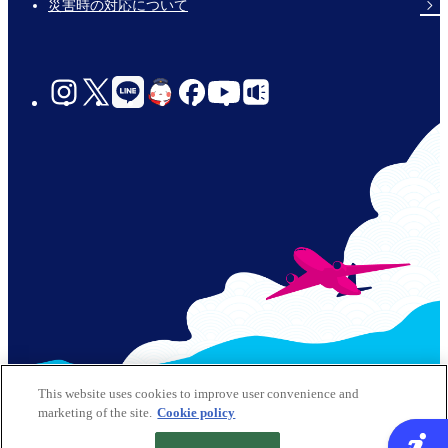
災害時の対応について
social-
links-
for-
jp-
© 2026 Kobe Airport All Rights Reserved
This website uses cookies to improve user convenience and
marketing of the site.
Cookie policy
サイトポリシー
クッキーポリシー
Footer