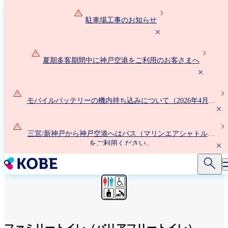
メ
イ
駐車場工事のお知らせ
ン
コ
ン
夏期多客期間中に神戸空港をご利用のお客さまへ
テ
ン
ツ
に
モバイルバッテリーの機内持ち込みについて（2026年4月24
移
日以降）
動
三宮/新神戸から神戸空港へはバス（マリンエアシャトル）
をご利用ください。