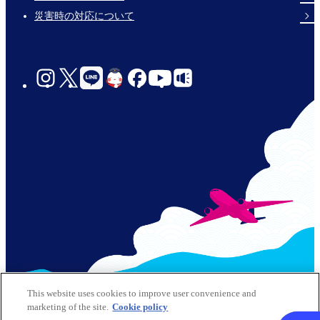
災害時の対応について
social-
links-
for-
jp-
© 2026 Kobe Airport All Rights Reserved
This website uses cookies to improve user convenience and
marketing of the site.
Cookie policy