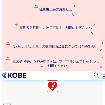
メ
イ
駐車場工事のお知らせ
ン
コ
ン
夏期多客期間中に神戸空港をご利用のお客さまへ
テ
ン
ツ
に
モバイルバッテリーの機内持ち込みについて（2026年4月24
移
日以降）
動
三宮/新神戸から神戸空港へはバス（マリンエアシャトル）
をご利用ください。