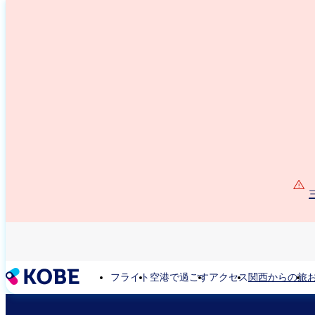
メ
イ
ン
コ
ン
テ
ン
ツ
に
移
動
フライト
空港で過ごす
アクセス
関西からの旅