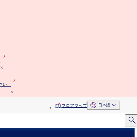
）
さい。
toolbar
日本語
フロアマップ
menu