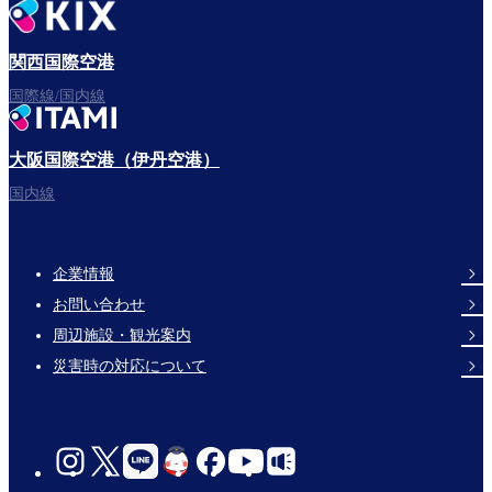
関西国際空港
国際線/国内線
大阪国際空港（伊丹空港）
国内線
企業情報
Footer
お問い合わせ
Links
周辺施設・観光案内
災害時の対応について
social-
links-