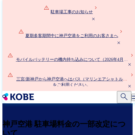
メ
イ
駐車場工事のお知らせ
ン
コ
ン
夏期多客期間中に神戸空港をご利用のお客さまへ
テ
ン
ツ
に
モバイルバッテリーの機内持ち込みについて（2026年4月24
移
日以降）
動
三宮/新神戸から神戸空港へはバス（マリンエアシャトル）
をご利用ください。
神戸空港 駐車場料金の一部改定につ
いて