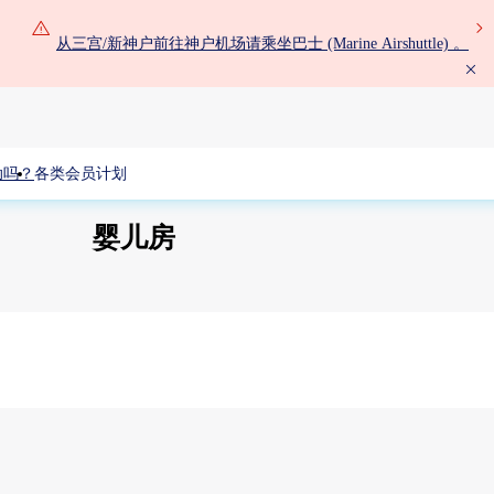
从三宫/新神户前往神户机场请乘坐巴士 (Marine Airshuttle) 。
助吗？
各类会员计划
婴儿房
第2航站楼 1F 出发/到达大厅