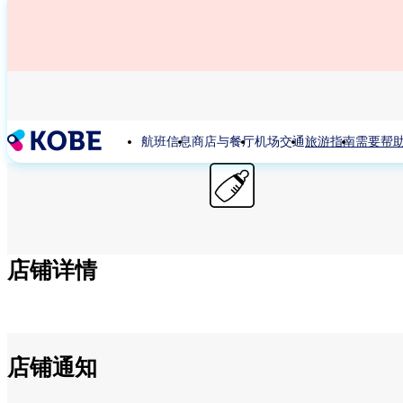
跳
转
到
主
要
内
容
航班信息
商店与餐厅
机场交通
旅游指南
需要帮
店铺详情
店铺通知