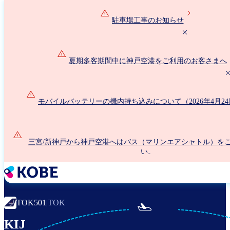
メ
イ
駐車場工事のお知らせ
ン
コ
ン
夏期多客期間中に神戸空港をご利用のお客さまへ
テ
ン
ツ
に
モバイルバッテリーの機内持ち込みについて（2026年4月2
移
動
三宮/新神戸から神戸空港へはバス（マリンエアシャトル）を
い。
TOK501
|
TOK

KIJ