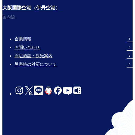
大阪国際空港（伊丹空港）
国内線
企業情報
Footer
お問い合わせ
Links
周辺施設・観光案内
災害時の対応について
social-
links-
for-
jp-