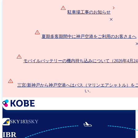
メ
イ
駐車場工事のお知らせ
ン
コ
ン
夏期多客期間中に神戸空港をご利用のお客さまへ
テ
ン
ツ
に
モバイルバッテリーの機内持ち込みについて（2026年4月2
移
動
三宮/新神戸から神戸空港へはバス（マリンエアシャトル）を
い。
SKY183
|
SKY

IBR