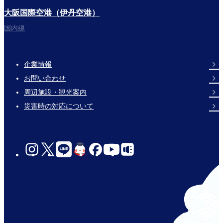
大阪国際空港（伊丹空港）
国内線
企業情報
Footer
お問い合わせ
Links
周辺施設・観光案内
災害時の対応について
social-
links-
for-
jp-