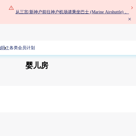
从三宫/新神户前往神户机场请乘坐巴士 (Marine Airshuttle) 。
助吗？
各类会员计划
婴儿房
第2航站楼 1F 国际登机休息室