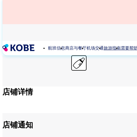
跳
转
到
主
要
内
容
航班信息
商店与餐厅
机场交通
旅游指南
需要帮
店铺详情
店铺通知