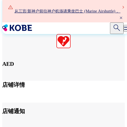
跳
转
从三宫/新神户前往神户机场请乘坐巴士 (Marine Airshuttle) 。
到
主
要
内
容
AED
第1航站楼 3F 自动扶梯附近
店铺详情
店铺通知