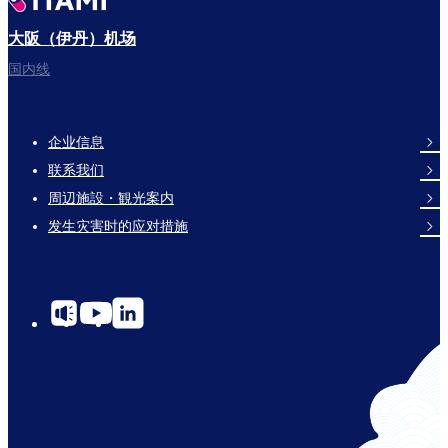
大阪（伊丹）机场
国内线
企业信息
Footer
联系我们
Links
周辺施設・観光案内
发生灾害时的应对措施
social-
links-
for-
cn-