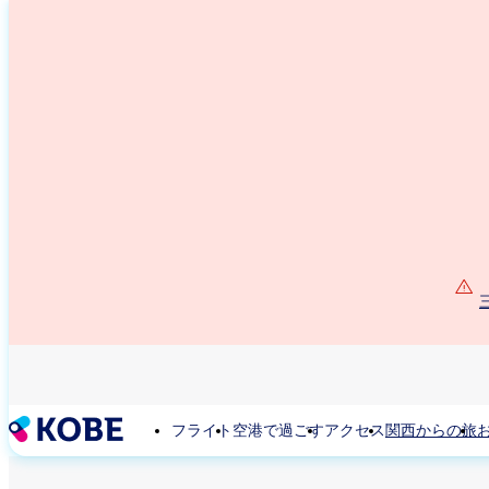
メ
イ
ン
コ
ン
テ
ン
ツ
に
移
動
フライト
空港で過ごす
アクセス
関西からの旅