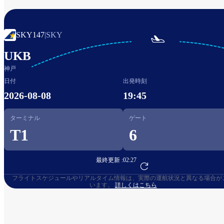
SKY147
|
SKY

UKB
神戸
日付
出発時刻
2026-08-08
19:45
ターミナル
ゲート
T1
6
最終更新 :
02:27
フライト予約へ
フライトスケジュールやリアルタイム情報は、実際の運航状況と異なる場合が
います。
詳しくはこちら