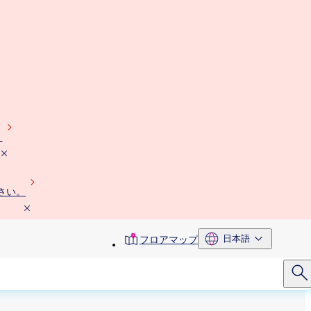
）
さい。
toolbar
日本語
フロアマップ
menu