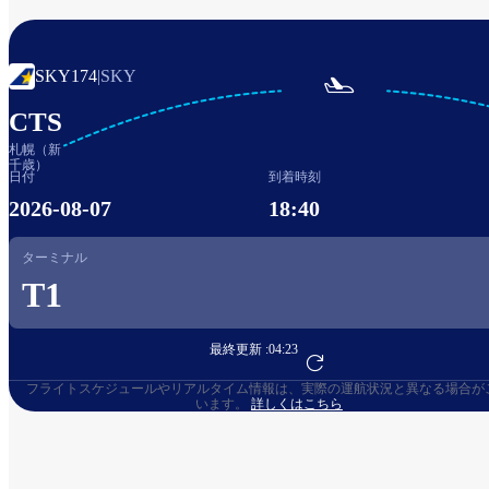
SKY174
|
SKY

CTS
札幌（新
千歳）
日付
到着時刻
2026-08-07
18:40
ターミナル
T1
最終更新 :
04:23
フライト予約へ
フライトスケジュールやリアルタイム情報は、実際の運航状況と異なる場合が
います。
詳しくはこちら