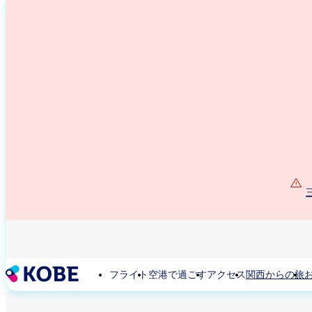
メ
イ
ン
コ
ン
テ
ン
ツ
に
移
動
フライト
空港で過ごす
アクセス
関西からの旅