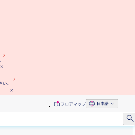
）
さい。
toolbar
日本語
フロアマップ
menu