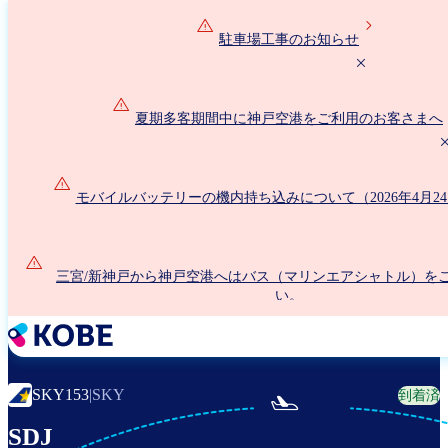
メ
イ
駐車場工事のお知らせ
ン
コ
ン
夏期多客期間中に神戸空港をご利用のお客さまへ
テ
ン
ツ
に
モバイルバッテリーの機内持ち込みについて（2026年4月2
移
動
三宮/新神戸から神戸空港へはバス（マリンエアシャトル）を
い。
SKY153
|
SKY
到着済

SDJ