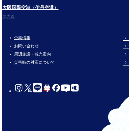
大阪国際空港（伊丹空港）
国内線
企業情報
Footer
お問い合わせ
Links
周辺施設・観光案内
災害時の対応について
social-
links-
for-
jp-