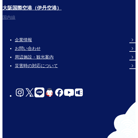
大阪国際空港（伊丹空港）
国内線
企業情報
Footer
お問い合わせ
Links
周辺施設・観光案内
災害時の対応について
social-
links-
for-
jp-