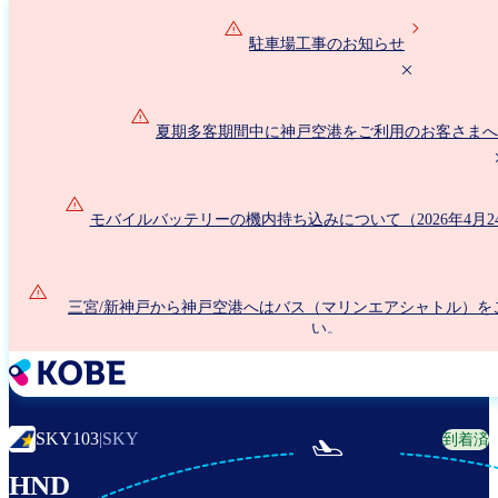
メ
イ
駐車場工事のお知らせ
ン
コ
ン
夏期多客期間中に神戸空港をご利用のお客さまへ
テ
ン
ツ
に
モバイルバッテリーの機内持ち込みについて（2026年4月2
移
動
三宮/新神戸から神戸空港へはバス（マリンエアシャトル）を
い。
SKY103
|
SKY
到着済

HND