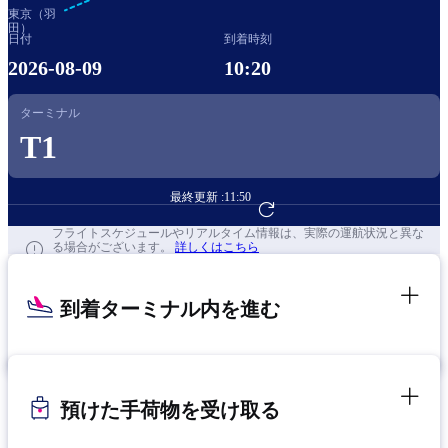
東京（羽
田）
日付
到着時刻
2026-08-09
10:20
ターミナル
T1
最終更新 :
11:50
フライト予約へ
フライトスケジュールやリアルタイム情報は、実際の運航状況と異な
る場合がございます。
詳しくはこちら
到着ターミナル内を進む
預けた手荷物を受け取る