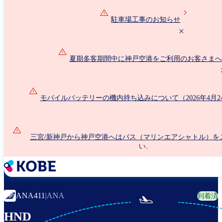
メ
イ
駐車場工事のお知らせ
ン
コ
ン
夏期多客期間中に神戸空港をご利用のお客さまへ
テ
ン
ツ
に
モバイルバッテリーの機内持ち込みについて（2026年4月2
移
動
三宮/新神戸から神戸空港へはバス（マリンエアシャトル）を
い。
ANA411
|
ANA
到着済

HND