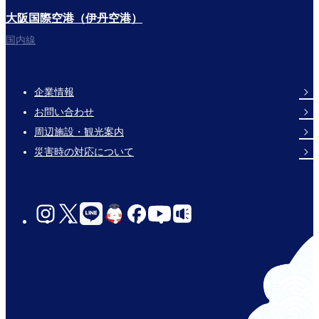
大阪国際空港（伊丹空港）
国内線
企業情報
Footer
お問い合わせ
Links
周辺施設・観光案内
災害時の対応について
social-
links-
for-
jp-