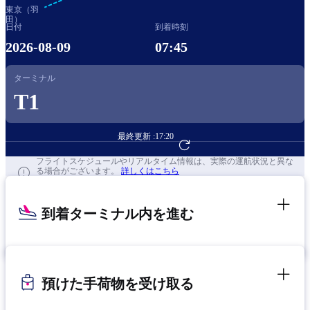
東京（羽
田）
日付
到着時刻
2026-08-09
07:45
ターミナル
T1
最終更新 :
17:20
フライト予約へ
フライトスケジュールやリアルタイム情報は、実際の運航状況と異な
る場合がございます。
詳しくはこちら
到着ターミナル内を進む
預けた手荷物を受け取る