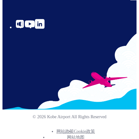
social-
links-
for-
cn-
© 2026 Kobe Airport All Rights Reserved
网站政策
Cookie政策
Footer
网站地图