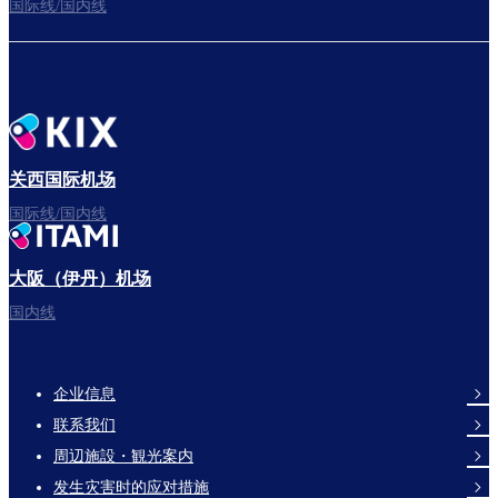
国际线/国内线
关西国际机场
国际线/国内线
大阪（伊丹）机场
国内线
企业信息
Footer
联系我们
Links
周辺施設・観光案内
发生灾害时的应对措施