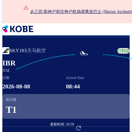
跳
转
从三宫/新神户前往神户机场请乘坐巴士 (Marine Airshuttle
到
主
要
内
容
天马航空
SKY183
|
已到达

IBR
茨城
日期
Arrival Time
2026-08-08
08:44
航站楼
T1
更新时间 :
16:59
前往航班预订